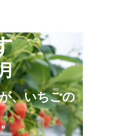
す
月
が、いちごの
す。