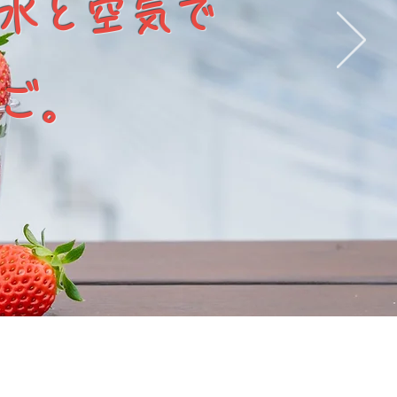
水と空気で
ご。