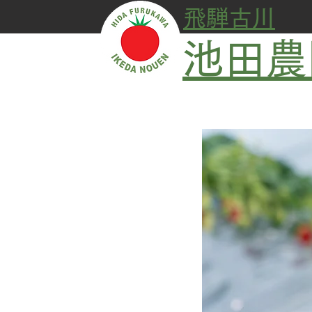
飛騨古川
池田農
ボタン