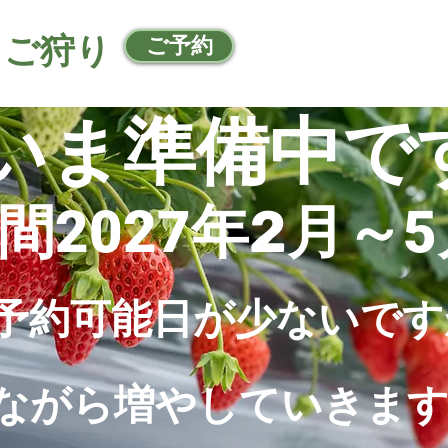
ちご狩り
ご予約
いま準備中で
間
年
月～
2027
2
5
予約可能日が少ないです
ながら増やしていきま