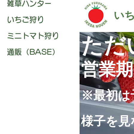
雑草ハンター
い
いちご狩り
ミニトマト狩り
ただ
通販（BASE）
営業期
※最初は
様子を見