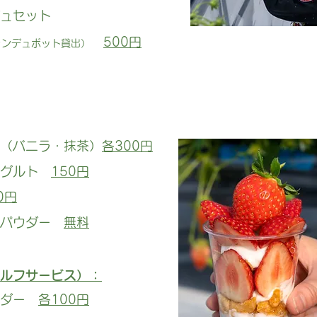
ュセット
500円
ォンデュポット貸出）
（バニラ・抹茶）
各300円
ーグルト
150円
0円
茶パウダー
無料
ルフサービス）：
イダー
各100円