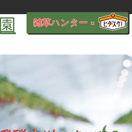
園
雑草ハンター ×