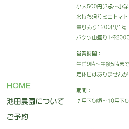
小人50
0円(3歳～小
お持ち帰りミニトマト
量り売り1200円/1㎏
​バケツ山盛り1杯200
​営業時間：
午前9時～午後5時
定休日はありませんが
HOME
期間：
池田農園について
７月下旬頃～10月下
ご予約